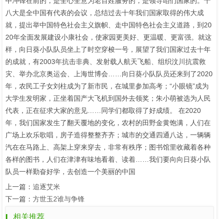
中冲锋在前的，是全心全意为老百姓服务的，是领导咱们国家的。十
八大是全中国有代表的会议，总结过去十年我们国家取得的伟大成
就，提出举中国特色社会主义旗帜、走中国特色社会主义道路，到20
20年全面发展建设小康社会，使家园更美好、更温暖、更富强。就这
样，向日葵小队队员坐上了时空穿梭一号，展望了我们国家过去十年
的成就，有2003年抗击非典、发射载人航天飞船、组织汶川抗震救
灾、举办北京奥运会、上海世博会……向日葵小队队员还来到了2020
年，农民工子女刘柱成为了新市民，在城里参加高考；“小眼镜”成为
大学生发明家，正坐着国产大飞机到国外去领奖；朱小萌被选为人民
代表，正在征求大家的意见……同学们都取得了好成绩。 在2020
年，我们国家发生了翻天覆地的变化，农村的田野金黄饱满，人们在
广场上欢乐歌唱，房子造得整整齐齐；城市的交通四通八达，一辆辆
汽在在马路上、高架上穿来穿去，非常有秩序；图书馆里收藏着各种
各样的图书，人们在津津有味地看着、读着……我们要向向日葵小队
队员一样勤奋好学，去创造一个美丽的中国
上一篇：
追逐艾米
下一篇：
方世玉2谁与争锋
相关推荐