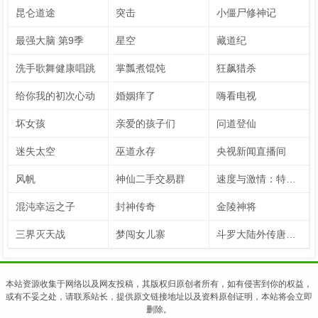
昆仑道途
突击
小僵尸修神记
最强大脑 第9季
星空
藏道纪
洗手歌舞健康唱跳
掌瓢煮馄饨
狂飙猎杀
给你我的初次心动
婚姻痒了
嗨看电视
坏女孩
亲爱的孩子们
问道登仙
迷失太空
巫道永存
央视新闻直播间
风帆
神仙二手交易群
速度与激情：特别行动
混沌幸运之子
封神传奇
金陵神将
三界灭天战
梦闯女儿寨
斗罗大陆外传唐门英雄传 动态漫画
本站资源收集于网络以及网友投稿，其版权归原创者所有，如有侵害到你的权益，
或有不妥之处，请联系站长，提供原文链接地址以及资料原创证明，本站将会立即
删除。