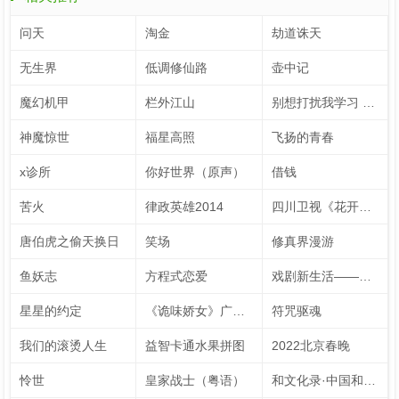
问天
淘金
劫道诛天
无生界
低调修仙路
壶中记
魔幻机甲
栏外江山
别想打扰我学习 速看版（英文字幕）
神魔惊世
福星高照
飞扬的青春
x诊所
你好世界（原声）
借钱
苦火
律政英雄2014
四川卫视《花开天下·国韵》新年演唱会 第7季
唐伯虎之偷天换日
笑场
修真界漫游
鱼妖志
方程式恋爱
戏剧新生活——公社周报
星星的约定
《诡味娇女》广播剧
符咒驱魂
我们的滚烫人生
益智卡通水果拼图
2022北京春晚
怜世
皇家战士（粤语）
和文化录·中国和力 第2季