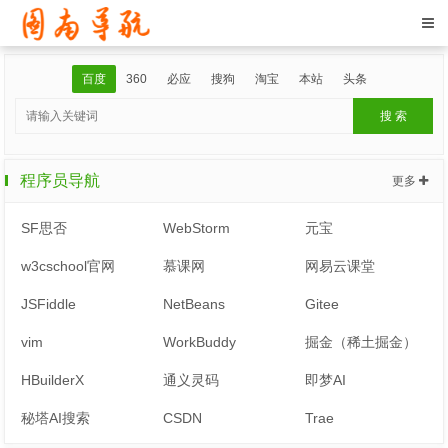
百度
360
必应
搜狗
淘宝
本站
头条
程序员导航
更多
SF思否
WebStorm
元宝
w3cschool官网
慕课网
网易云课堂
JSFiddle
NetBeans
Gitee
vim
WorkBuddy
掘金（稀土掘金）
HBuilderX
通义灵码
即梦AI
秘塔AI搜索
CSDN
Trae