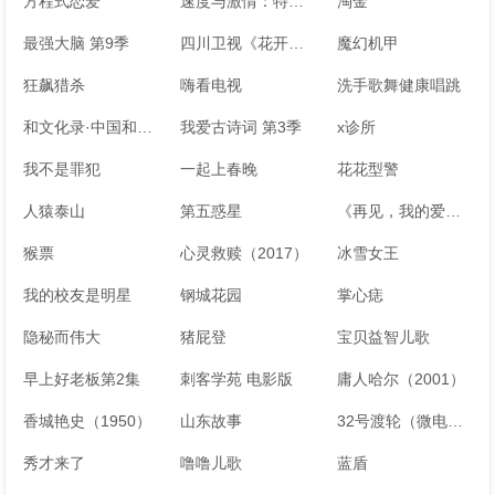
方程式恋爱
速度与激情：特别行动
淘金
最强大脑 第9季
四川卫视《花开天下·国韵》新年演唱会 第7季
魔幻机甲
狂飙猎杀
嗨看电视
洗手歌舞健康唱跳
和文化录·中国和力 第2季
我爱古诗词 第3季
x诊所
我不是罪犯
一起上春晚
花花型警
人猿泰山
第五惑星
《再见，我的爱人（又名：我的熟女爱人）》广播剧
猴票
心灵救赎（2017）
冰雪女王
我的校友是明星
钢城花园
掌心痣
隐秘而伟大
猪屁登
宝贝益智儿歌
早上好老板第2集
刺客学苑 电影版
庸人哈尔（2001）
香城艳史（1950）
山东故事
32号渡轮（微电影）
秀才来了
噜噜儿歌
蓝盾