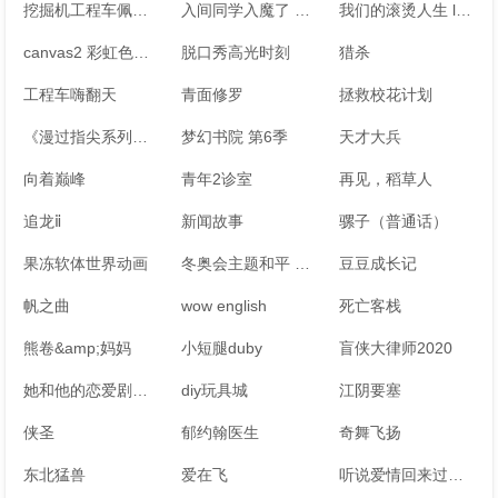
挖掘机工程车佩奇玩具故事
入间同学入魔了 第2季
我们的滚烫人生 live完整版
canvas2 彩虹色的图画
脱口秀高光时刻
猎杀
工程车嗨翻天
青面修罗
拯救校花计划
《漫过指尖系列合集》广播剧
梦幻书院 第6季
天才大兵
向着巅峰
青年2诊室
再见，稻草人
追龙ⅱ
新闻故事
骡子（普通话）
果冻软体世界动画
冬奥会主题和平 友谊 爱音乐会
豆豆成长记
帆之曲
wow english
死亡客栈
熊卷&amp;妈妈
小短腿duby
盲侠大律师2020
她和他的恋爱剧本 速看版
diy玩具城
江阴要塞
侠圣
郁约翰医生
奇舞飞扬
东北猛兽
爱在飞
听说爱情回来过（微电影）