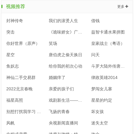
视频推荐
更多
封神传奇
我们的滚烫人生
借钱
突击
《诡味娇女》广播剧
益智卡通水果拼图
你好世界（原声）
笑场
皇家战士（粤语）
星空
唐伯虎之偷天换日
问天
鱼妖志
给你我的初次心动
斗罗大陆外传唐门英雄传 动态漫画
神仙二手交易群
婚姻痒了
律政英雄2014
2022北京春晚
亲爱的孩子们
梦闯女儿寨
福星高照
戏剧新生活——公社周报
星星的约定
别想打扰我学习 速看版（英文字幕）
飞扬的青春
坏女孩
风帆
央视新闻直播间
迷失太空