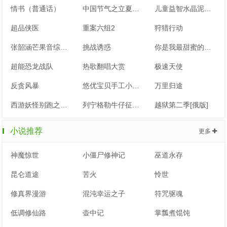
情书（普通话）
中国节气之立夏奇遇记
儿童益智水晶泥乐园
超品侠医
重案六组2
狩猎行动
张韶涵芒果音综纯享版
挑战诱惑
你是我最甜蜜的心事
超能恐龙战队
热歌翻唱大赏
极速天使
反贪风暴
悠优宝贝手工小课堂
万里归途
西游妖怪别跑之地府一日游
列宁格勒牛仔征美记
越狱第二季[俄版]
小说推荐
更多
神魔惊世
小僵尸修神记
巫道永存
昆仑道途
苦火
怜世
修真界漫游
混沌幸运之子
符咒驱魂
低调修仙路
壶中记
掌瓢煮馄饨