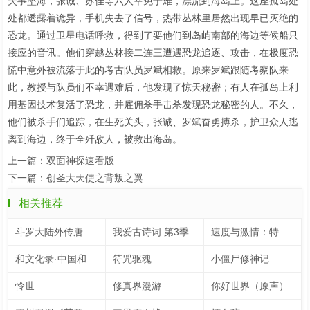
失事坠海，张诚、苏佳等六人幸免于难，漂流到海岛上。这座孤岛处
处都透露着诡异，手机失去了信号，热带丛林里居然出现早已灭绝的
恐龙。通过卫星电话呼救，得到了要他们到岛屿南部的海边等候船只
接应的音讯。他们穿越丛林接二连三遭遇恐龙追逐、攻击，在极度恐
慌中意外被流落于此的考古队员罗斌相救。原来罗斌跟随考察队来
此，教授与队员们不幸遇难后，他发现了惊天秘密；有人在孤岛上利
用基因技术复活了恐龙，并雇佣杀手击杀发现恐龙秘密的人。不久，
他们被杀手们追踪，在生死关头，张诚、罗斌奋勇搏杀，护卫众人逃
离到海边，终于全歼敌人，被救出海岛。
上一篇：
双面神探速看版
下一篇：
创圣大天使之背叛之翼...
相关推荐
斗罗大陆外传唐门英雄传 动态漫画
我爱古诗词 第3季
速度与激情：特别行动
和文化录·中国和力 第2季
符咒驱魂
小僵尸修神记
怜世
修真界漫游
你好世界（原声）