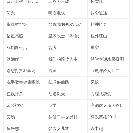
四川卫视《花开天下·国韵》新年演唱会 第7季
三界灭天战
坏女孩
问天
嗨看电视
昆仑道途
掌瓢煮馄饨
给你我的初次心动
封神传奇
福星高照
皇家战士（粤语）
栏外江山
戏剧新生活——公社周报
苦火
星空
婚姻痒了
我们的滚烫人生
益智卡通水果拼图
别想打扰我学习 速看版（英文字幕）
淘金
《诡味娇女》广播剧
洗手歌舞健康唱跳
低调修仙路
风帆
狂飙猎杀
劫道诛天
方程式恋爱
金陵神将
突击
唐伯虎之偷天换日
笑场
神仙二手交易群
律政英雄2014
鱼妖志
梦闯女儿寨
壶中记