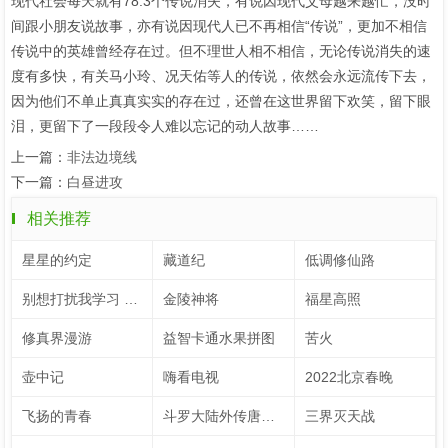
现代社会每天就有78.3个传说消失，有说因现代父母越来越忙，没时
间跟小朋友说故事，亦有说因现代人已不再相信“传说”，更加不相信
传说中的英雄曾经存在过。但不理世人相不相信，无论传说消失的速
度有多快，有关马小玲、况天佑等人的传说，依然会永远流传下去，
因为他们不单止真真实实的存在过，还曾在这世界留下欢笑，留下眼
泪，更留下了一段段令人难以忘记的动人故事……
上一篇：
非法边境线
下一篇：
白昼进攻
相关推荐
星星的约定
藏道纪
低调修仙路
别想打扰我学习 速看版（英文字幕）
金陵神将
福星高照
修真界漫游
益智卡通水果拼图
苦火
壶中记
嗨看电视
2022北京春晚
飞扬的青春
斗罗大陆外传唐门英雄传 动态漫画
三界灭天战