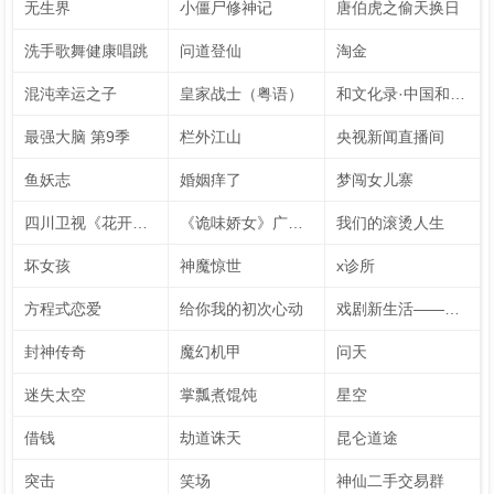
无生界
小僵尸修神记
唐伯虎之偷天换日
洗手歌舞健康唱跳
问道登仙
淘金
混沌幸运之子
皇家战士（粤语）
和文化录·中国和力 第2季
最强大脑 第9季
栏外江山
央视新闻直播间
鱼妖志
婚姻痒了
梦闯女儿寨
四川卫视《花开天下·国韵》新年演唱会 第7季
《诡味娇女》广播剧
我们的滚烫人生
坏女孩
神魔惊世
x诊所
方程式恋爱
给你我的初次心动
戏剧新生活——公社周报
封神传奇
魔幻机甲
问天
迷失太空
掌瓢煮馄饨
星空
借钱
劫道诛天
昆仑道途
突击
笑场
神仙二手交易群