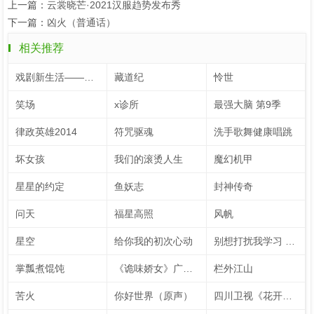
上一篇：
云裳晓芒·2021汉服趋势发布秀
下一篇：
凶火（普通话）
相关推荐
戏剧新生活——公社周报
藏道纪
怜世
笑场
x诊所
最强大脑 第9季
律政英雄2014
符咒驱魂
洗手歌舞健康唱跳
坏女孩
我们的滚烫人生
魔幻机甲
星星的约定
鱼妖志
封神传奇
问天
福星高照
风帆
星空
给你我的初次心动
别想打扰我学习 速看版（英文字幕）
掌瓢煮馄饨
《诡味娇女》广播剧
栏外江山
苦火
你好世界（原声）
四川卫视《花开天下·国韵》新年演唱会 第7季