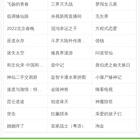
飞扬的青春
三界灭天战
梦闯女儿寨
低调修仙路
央视新闻直播间
无生界
2022北京春晚
混沌幸运之子
方程式恋爱
巫道永存
斗罗大陆外传唐门英雄传 动态漫画
借钱
迷失太空
修真界漫游
问道登仙
和文化录·中国和力 第2季
壶中记
唐伯虎之偷天换日
神仙二手交易群
益智卡通水果拼图
小僵尸修神记
速度与激情：特别行动
金陵神将
嗨看电视
昆仑道途
劫道诛天
神魔惊世
突击
狂飙猎杀
亲爱的孩子们
婚姻痒了
皇家战士（粤语）
淘金