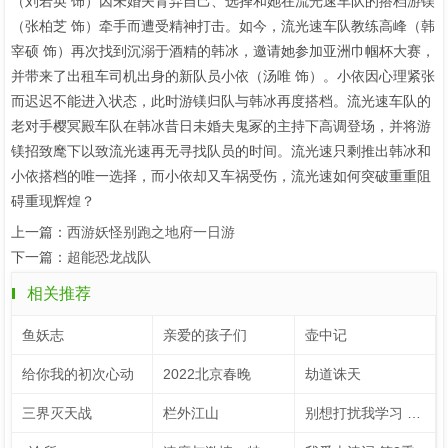
（刘若英 饰）因未婚夫背弃自己、选择和她在流光速车队的搭档游镁
（张柏芝 饰）牵手而遭受精神打击。如今，流光速车队教练高峰（韩
宰硕 饰）再次找到沉溺于酒精的韩冰，邀请她参加亚洲巾帼杯大赛，
并带来了出租车司机出身的新队员小依（汤唯 饰）。小依因心理紧张
而迟迟不能进入状态，此时游镁归队与韩冰再度搭档。流光速车队的
老对手樱冥殿车队在韩冰昔日未婚夫鬼冢的主持下高调登场，并将游
镁招致麾下以致流光速再无寻找队员的时间。流光速只剩推出韩冰和
小依搭档的唯一选择，而小依却又车祸受伤，流光速如何突破重重阻
碍重现辉煌？
上一篇：
西游妖怪别跑之地府一日游
下一篇：
超能恐龙战队
相关推荐
鱼妖志
亲爱的孩子们
壶中记
给你我的初次心动
2022北京春晚
劫道诛天
三界灭天战
栏外江山
别想打扰我学习 速看版（英文字幕）