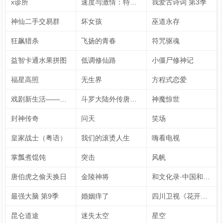
x诊所
速度与激情：特别行动
我爱古诗词 第3季
神仙二手交易群
坏女孩
巫道永存
狂飙猎杀
飞扬的青春
符咒驱魂
益智卡通水果拼图
低调修仙路
小僵尸修神记
福星高照
无生界
方程式恋爱
戏剧新生活——公社周报
斗罗大陆外传唐门英雄传 动态漫画
神魔惊世
封神传奇
问天
笑场
皇家战士（粤语）
我们的滚烫人生
嗨看电视
掌瓢煮馄饨
突击
风帆
唐伯虎之偷天换日
金陵神将
和文化录·中国和力 第2季
最强大脑 第9季
婚姻痒了
四川卫视《花开天下·国韵》新年演唱会 第7季
昆仑道途
迷失太空
星空