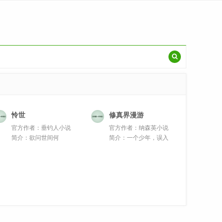
怜世
修真界漫游
官方作者：垂钓人小说
官方作者：纳森英小说
简介：欲问世间何
简介：一个少年，误入
为“天”一个...
修真界，...