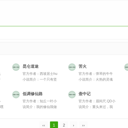
昆仑道途
苦火
说
官方作者：西坡居士hu
官方作者：弹琴的牛牛
于
小说简介：一个只有坚
小说简介：火热的灵魂
定道心...
中那一抹...
低调修仙路
壶中记
小
官方作者：知丘一叶小
官方作者：眉间尺.QD小
?嘿
说简介：我的修仙我做
说简介：重头来过，我
主，没有...
誓要...
‹‹
1
2
›
››