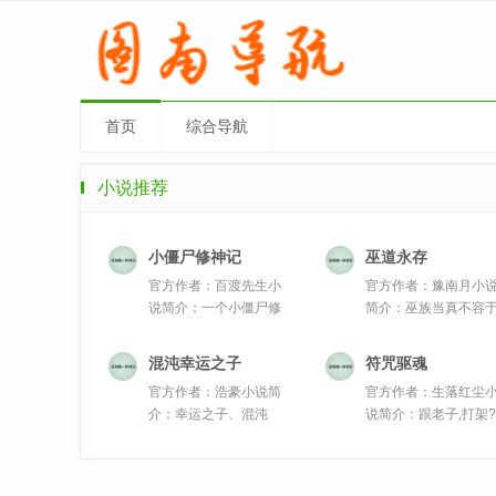
首页
综合导航
小说推荐
小僵尸修神记
巫道永存
官方作者：百渡先生小
官方作者：豫南月小
说简介：一个小僵尸修
简介：巫族当真不容
神的搞笑...
天地吗，...
混沌幸运之子
符咒驱魂
官方作者：浩豪小说简
官方作者：生落红尘
介：幸运之子、混沌
说简介：跟老子,打架
体、都市、...
嘿！...