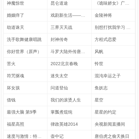
神魔惊世
昆仑道途
《诡味娇女》广播剧
婚姻痒了
戏剧新生活——公社周报
金陵神将
劫道诛天
三界灭天战
别想打扰我学习 速看版（英文字幕）
洗手歌舞健康唱跳
封神传奇
方程式恋爱
你好世界（原声）
斗罗大陆外传唐门英雄传 动态漫画
风帆
苦火
2022北京春晚
怜世
符咒驱魂
迷失太空
混沌幸运之子
坏女孩
问道登仙
鱼妖志
借钱
我们的滚烫人生
星空
最强大脑 第9季
掌瓢煮馄饨
星星的约定
福星高照
律政英雄2014
央视新闻直播间
速度与激情：特别行动
壶中记
唐伯虎之偷天换日