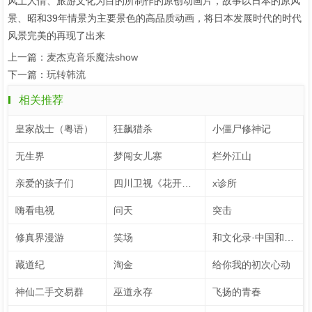
风土人情、旅游文化为目的所制作的原创动画片，故事以日本的原风
景、昭和39年情景为主要景色的高品质动画，将日本发展时代的时代
风景完美的再现了出来
上一篇：
麦杰克音乐魔法show
下一篇：
玩转韩流
相关推荐
皇家战士（粤语）
狂飙猎杀
小僵尸修神记
无生界
梦闯女儿寨
栏外江山
亲爱的孩子们
四川卫视《花开天下·国韵》新年演唱会 第7季
x诊所
嗨看电视
问天
突击
修真界漫游
笑场
和文化录·中国和力 第2季
藏道纪
淘金
给你我的初次心动
神仙二手交易群
巫道永存
飞扬的青春