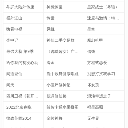
斗罗大陆外传唐门英雄传 动态漫画
神魔惊世
皇家战士（粤语）
栏外江山
怜世
速度与激情：特别行动
嗨看电视
风帆
星空
壶中记
神仙二手交易群
魔幻机甲
最强大脑 第9季
《诡味娇女》广播剧
借钱
给你我的初次心动
淘金
方程式恋爱
问道登仙
洗手歌舞健康唱跳
别想打扰我学习 速看版（英文字幕）
问天
小僵尸修神记
坏女孩
四川卫视《花开天下·国韵》新年演唱会 第7季
低调修仙路
混沌幸运之子
2022北京春晚
益智卡通水果拼图
福星高照
律政英雄2014
金陵神将
无生界