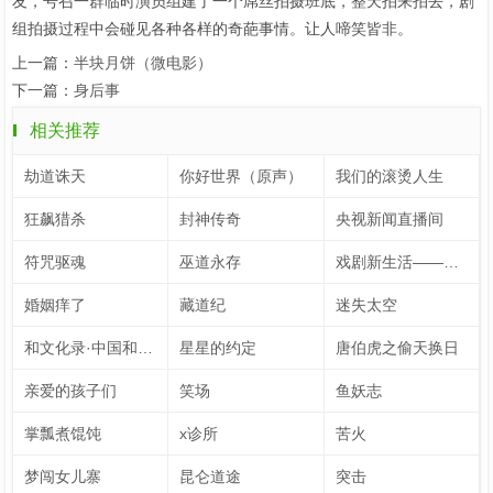
友，号召一群临时演员组建了一个屌丝拍摄班底，整天拍来拍去，剧
组拍摄过程中会碰见各种各样的奇葩事情。让人啼笑皆非。
上一篇：
半块月饼（微电影）
下一篇：
身后事
相关推荐
劫道诛天
你好世界（原声）
我们的滚烫人生
狂飙猎杀
封神传奇
央视新闻直播间
符咒驱魂
巫道永存
戏剧新生活——公社周报
婚姻痒了
藏道纪
迷失太空
和文化录·中国和力 第2季
星星的约定
唐伯虎之偷天换日
亲爱的孩子们
笑场
鱼妖志
掌瓢煮馄饨
x诊所
苦火
梦闯女儿寨
昆仑道途
突击