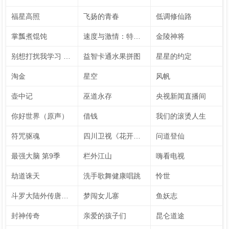
福星高照
飞扬的青春
低调修仙路
掌瓢煮馄饨
速度与激情：特别行动
金陵神将
别想打扰我学习 速看版（英文字幕）
益智卡通水果拼图
星星的约定
淘金
星空
风帆
壶中记
巫道永存
央视新闻直播间
你好世界（原声）
借钱
我们的滚烫人生
符咒驱魂
四川卫视《花开天下·国韵》新年演唱会 第7季
问道登仙
最强大脑 第9季
栏外江山
嗨看电视
劫道诛天
洗手歌舞健康唱跳
怜世
斗罗大陆外传唐门英雄传 动态漫画
梦闯女儿寨
鱼妖志
封神传奇
亲爱的孩子们
昆仑道途