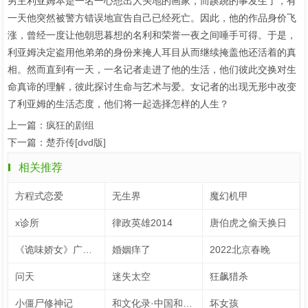
男主利亚姆本是一名一心想出人头地的画家，而蹊跷的事发生了，有
一天他突然被警方错误地宣告自己已经死亡。因此，他的作品身价飞
涨，曾经一度让他朝思暮想的名利和荣誉一夜之间唾手可得。于是，
利亚姆决定盗用他弟弟的身份来掩人耳目从而继续掩盖他还活着的真
相。然而直到有一天，一名记者走进了他的生活，他们彼此交换对生
命真谛的理解，彼此探讨生命与艺术与爱。女记者的出现无形中改变
了利亚姆的生活态度，他们将一起选择怎样的人生？
上一篇：
疯狂的剧组
下一篇：
楚乔传[dvd版]
相关推荐
方程式恋爱
无生界
魔幻机甲
x诊所
律政英雄2014
唐伯虎之偷天换日
《诡味娇女》广播剧
婚姻痒了
2022北京春晚
问天
迷失太空
狂飙猎杀
小僵尸修神记
和文化录·中国和力 第2季
坏女孩