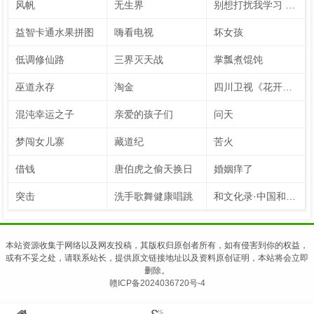
风帆
无生界
别想打扰我学习 速看版（英文字幕）
益智卡通水果拼图
嗨看电视
坏女孩
低调修仙路
三界灭天战
掌瓢煮馄饨
巫道永存
淘金
四川卫视《花开天下·国韵》新年演唱会 第7季
混沌幸运之子
亲爱的孩子们
问天
梦闯女儿寨
藏道纪
苦火
借钱
唐伯虎之偷天换日
婚姻痒了
突击
洗手歌舞健康唱跳
和文化录·中国和力 第2季
本站资源收集于网络以及网友投稿，其版权归原创者所有，如有侵害到你的权益，
或有不妥之处，请联系站长，提供原文链接地址以及资料原创证明，本站将会立即
删除。
赣ICP备2024036720号-4