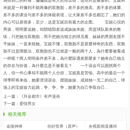
為你自己的时候，偏偏就是有人把你认错，这绝对是最惨的。宝妮和
米妮是一对像到不能再像的双胞胎，差不多的身高、差不多的体重、
差不多的课业与差不多的体能表现，让大家差不多也都忘了，她们的
内心可以差很多，至少，这是宝妮目前最大的企图。 宝妮心仪的
男孩，明明要追她，却阴错阳差追成妹妹米妮、而篮球队新来的教
练，只把她当双胞胎，而不把她当独立的球员看、妹妹的男朋友摆不
平妹妹，一直来烦她。宝妮不懂，双胞胎不是甚麼神奇的东西，双胞
胎不过是障眼法，双胞胎也不过就是一般的两个人，為什麼要被看成
一样呢？两人明明条件差不多，為什麼际遇差那麼多？她有自己独立
的存在与价值，為什麼总是不被看见？ 一个误会可以困扰两个
人，但一件心事却不能两个人分担，宝妮真是苦恼。高中的最后一个
球季即将来临，她要澄清误会、摆脱妹妹、成就独一无二的自己，球
场上的宝妮奋力起跳，争、争、争，她要为自己争取自己…
上一篇：
《拜金都市》有声漫画
下一篇：
爱情男女
相关推荐
金陵神将
你好世界（原声）
央视新闻直播间