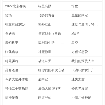
2022北京春晚
福星高照
怜世
笑场
飞扬的青春
星星的约定
律政英雄2014
栏外江山
速度与激情：特别行动
鱼妖志
皇家战士（粤语）
x诊所
魔幻机甲
戏剧新生活——公社周报
星空
狂飙猎杀
神魔惊世
方程式恋爱
符咒驱魂
劫道诛天
我们的滚烫人生
昆仑道途
给你我的初次心动
《诡味娇女》广播剧
斗罗大陆外传唐门英雄传 动态漫画
壶中记
迷失太空
神仙二手交易群
最强大脑 第9季
修真界漫游
封神传奇
问道登仙
小僵尸修神记